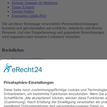
Stefanie Sampaio de Medeiros
Tomas Eckardt
Torsten Näther
Zsuzsanna Lipták-Pikó
Die auf dieser Homepage verwendeten Personenbezeichnungen
beziehen sich gleichermaßen auf weibliche, männliche und diverse
Personen. Auf eine Doppelnennung und gegenderte Bezeichnungen
wird zugunsten einer besseren Lesbarkeit verzichtet.
Rechtliches
Datenschutzerklärung
Impressum
Sitemap
© 2026 NeMeCo | Eine Website von
kaipioch media