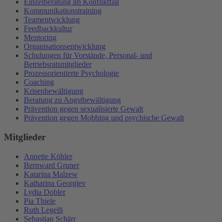
Einzelberatung im Konfliktfall
Kommunikationstraining
Teamentwicklung
Feedbackkultur
Mentoring
Organisationsentwicklung
Schulungen für Vorstände, Personal- und
Betriebsratsmitglieder
Prozessorientierte Psychologie
Coaching
Krisenbewältigung
Beratung zu Angstbewältigung
Prävention gegen sexualisierte Gewalt
Prävention gegen Mobbing und psychische Gewalt
Mitglieder
Annette Köhler
Bernward Gruner
Katarina Malzew
Katharina Georgiev
Lydia Dobler
Pia Thiele
Ruth Legelli
Sebastian Schärr